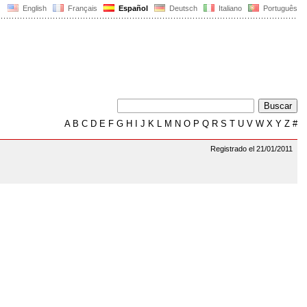
English
Français
Español
Deutsch
Italiano
Português
A
B
C
D
E
F
G
H
I
J
K
L
M
N
O
P
Q
R
S
T
U
V
W
X
Y
Z
#
Registrado el 21/01/2011