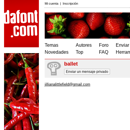
Mi cuenta
|
Inscripción
Temas
Autores
Foro
Enviar
Novedades
Top
FAQ
Herram
ballet
Enviar un mensaje privado
jillianalittlefield@gmail.com