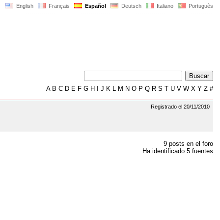
English
Français
Español
Deutsch
Italiano
Português
A
B
C
D
E
F
G
H
I
J
K
L
M
N
O
P
Q
R
S
T
U
V
W
X
Y
Z
#
Registrado el 20/11/2010
9 posts en el foro
Ha identificado 5 fuentes