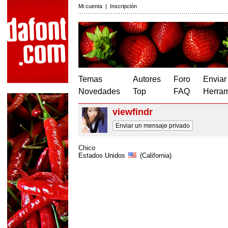
Mi cuenta
|
Inscripción
Temas
Autores
Foro
Enviar
Novedades
Top
FAQ
Herram
viewfindr
Enviar un mensaje privado
Chico
Estados Unidos
(California)