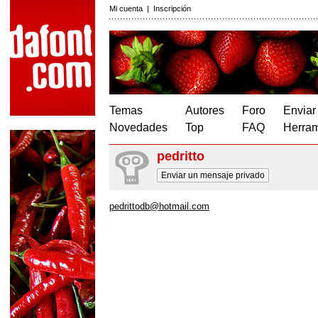
Mi cuenta
|
Inscripción
Temas
Autores
Foro
Enviar
Novedades
Top
FAQ
Herram
pedritto
Enviar un mensaje privado
pedrittodb@hotmail.com