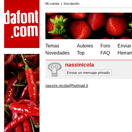
Mi cuenta
|
Inscripción
Temas
Autores
Foro
Enviar
Novedades
Top
FAQ
Herram
nassinicola
Enviar un mensaje privado
nassini.nicola@hotmail.it