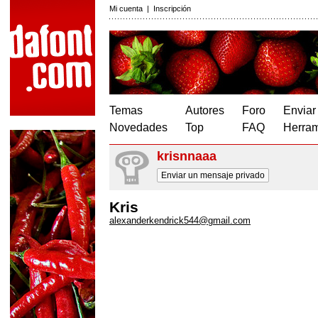
Mi cuenta
|
Inscripción
Temas
Autores
Foro
Enviar
Novedades
Top
FAQ
Herram
krisnnaaa
Enviar un mensaje privado
Kris
alexanderkendrick544@gmail.com