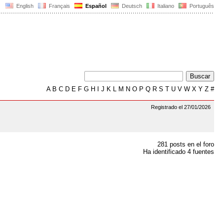
English
Français
Español
Deutsch
Italiano
Português
A
B
C
D
E
F
G
H
I
J
K
L
M
N
O
P
Q
R
S
T
U
V
W
X
Y
Z
#
Registrado el 27/01/2026
281 posts en el foro
Ha identificado 4 fuentes