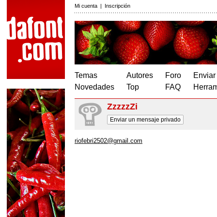
Mi cuenta
|
Inscripción
Temas
Autores
Foro
Enviar
Novedades
Top
FAQ
Herram
ZzzzzZi
Enviar un mensaje privado
riofebri2502@gmail.com