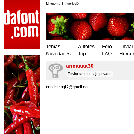
Mi cuenta
|
Inscripción
Temas
Autores
Foro
Enviar
Novedades
Top
FAQ
Herram
annaaaa30
Enviar un mensaje privado
annaismagil2@gmail.com