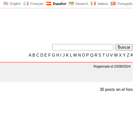
English
Français
Español
Deutsch
Italiano
Português
A
B
C
D
E
F
G
H
I
J
K
L
M
N
O
P
Q
R
S
T
U
V
W
X
Y
Z
#
Registrado el 23/08/2024
30 posts en el foro