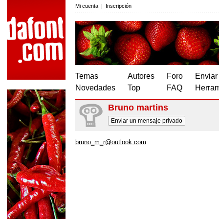
Mi cuenta
|
Inscripción
Temas
Autores
Foro
Enviar
Novedades
Top
FAQ
Herram
Bruno martins
Enviar un mensaje privado
bruno_m_r@outlook.com