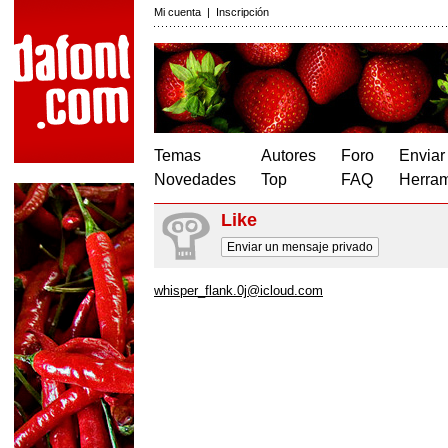
Mi cuenta
|
Inscripción
Temas
Autores
Foro
Enviar
Novedades
Top
FAQ
Herram
Like
Enviar un mensaje privado
whisper_flank.0j@icloud.com