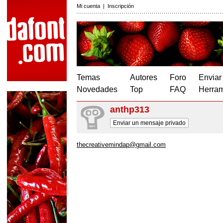
Mi cuenta
|
Inscripción
Temas
Autores
Foro
Enviar
Novedades
Top
FAQ
Herram
anthp313
Enviar un mensaje privado
thecreativemindap@gmail.com