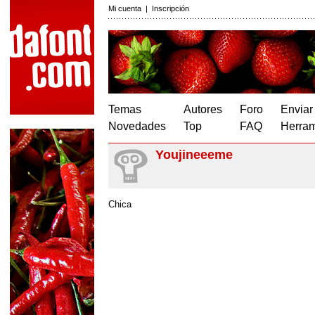
Mi cuenta
|
Inscripción
Temas
Autores
Foro
Enviar
Novedades
Top
FAQ
Herram
Youjineeeme
Chica