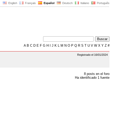
English
Français
Español
Deutsch
Italiano
Português
A
B
C
D
E
F
G
H
I
J
K
L
M
N
O
P
Q
R
S
T
U
V
W
X
Y
Z
#
Registrado el 16/01/2024
8 posts en el foro
Ha identificado 1 fuente