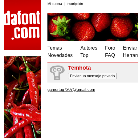
Mi cuenta
|
Inscripción
Temas
Autores
Foro
Enviar
Novedades
Top
FAQ
Herram
Temhota
Enviar un mensaje privado
gamertag7207@gmail.com