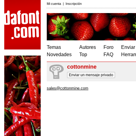
Mi cuenta
|
Inscripción
Temas
Autores
Foro
Enviar
Novedades
Top
FAQ
Herram
cottonmine
Enviar un mensaje privado
sales@cottonmine.com