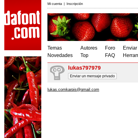
Mi cuenta
|
Inscripción
Temas
Autores
Foro
Enviar
Novedades
Top
FAQ
Herram
lukas797979
Enviar un mensaje privado
lukas.comkarpis@gmail.com