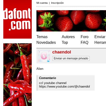
Mi cuenta
|
Inscripción
Temas
Autores
Foro
Enviar
Novedades
Top
FAQ
Herram
chaendol
Enviar un mensaje privado
Alien
Comentario
ccl youtube channel
https://www.youtube.com/@chaendol