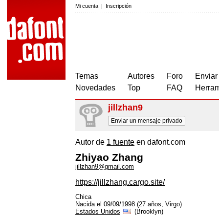
Mi cuenta
|
Inscripción
Temas
Autores
Foro
Enviar
Novedades
Top
FAQ
Herram
jillzhan9
Enviar un mensaje privado
Autor de
1 fuente
en dafont.com
Zhiyao Zhang
jillzhan9@gmail.com
https://jillzhang.cargo.site/
Chica
Nacida el 09/09/1998 (27 años, Virgo)
Estados Unidos
(Brooklyn)