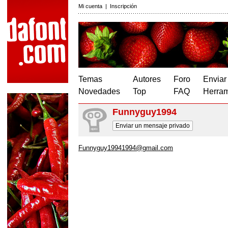
Mi cuenta
|
Inscripción
Temas
Autores
Foro
Enviar
Novedades
Top
FAQ
Herram
Funnyguy1994
Enviar un mensaje privado
Funnyguy19941994@gmail.com