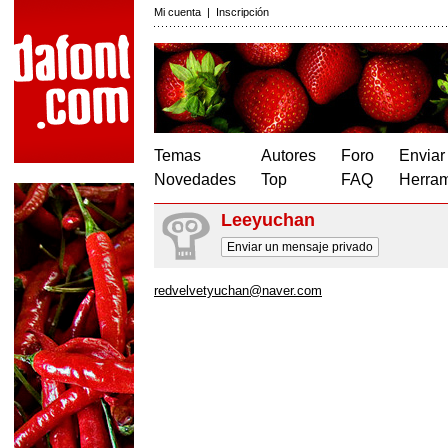
Mi cuenta
|
Inscripción
Temas
Autores
Foro
Enviar
Novedades
Top
FAQ
Herram
Leeyuchan
Enviar un mensaje privado
redvelvetyuchan@naver.com