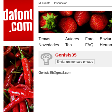
Mi cuenta
|
Inscripción
Temas
Autores
Foro
Enviar
Novedades
Top
FAQ
Herram
Genisis35
Enviar un mensaje privado
Genisis35@gmail.com