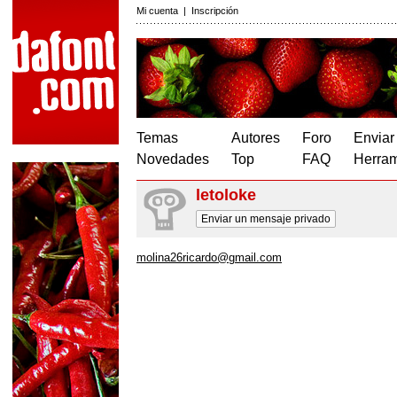
Mi cuenta
|
Inscripción
Temas
Autores
Foro
Enviar
Novedades
Top
FAQ
Herram
letoloke
Enviar un mensaje privado
molina26ricardo@gmail.com