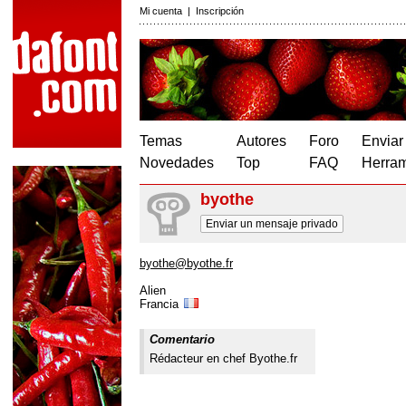
Mi cuenta
|
Inscripción
Temas
Autores
Foro
Enviar
Novedades
Top
FAQ
Herram
byothe
Enviar un mensaje privado
byothe@byothe.fr
Alien
Francia
Comentario
Rédacteur en chef Byothe.fr