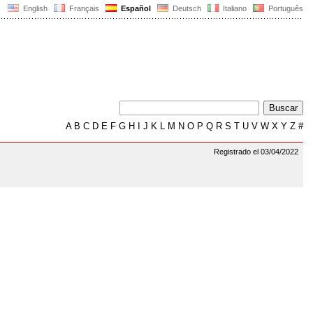
English
Français
Español
Deutsch
Italiano
Português
A
B
C
D
E
F
G
H
I
J
K
L
M
N
O
P
Q
R
S
T
U
V
W
X
Y
Z
#
Registrado el 03/04/2022