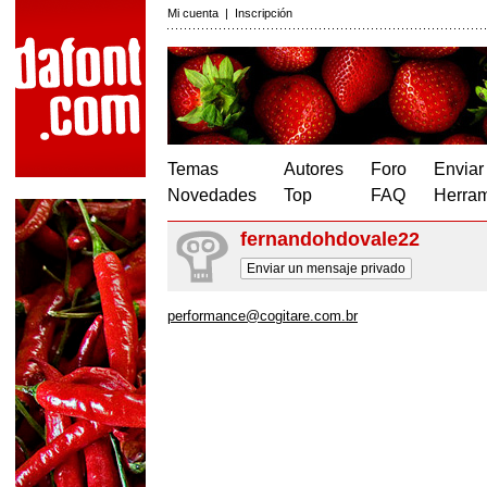
Mi cuenta
|
Inscripción
Temas
Autores
Foro
Enviar
Novedades
Top
FAQ
Herram
fernandohdovale22
Enviar un mensaje privado
performance@cogitare.com.br