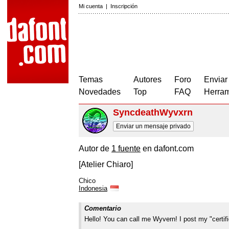
Mi cuenta
|
Inscripción
Temas
Autores
Foro
Enviar
Novedades
Top
FAQ
Herram
SyncdeathWyvxrn
Enviar un mensaje privado
Autor de
1 fuente
en dafont.com
[Atelier Chiaro]
Chico
Indonesia
Comentario
Hello! You can call me Wyvern! I post my "certifi