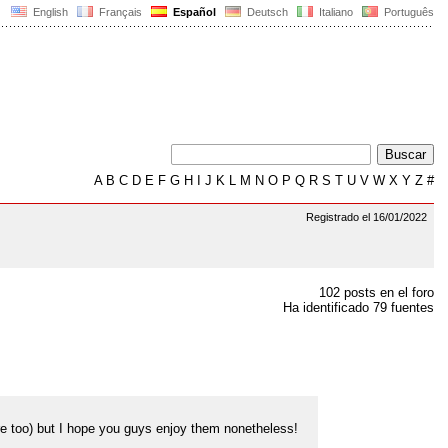
English
Français
Español
Deutsch
Italiano
Português
A
B
C
D
E
F
G
H
I
J
K
L
M
N
O
P
Q
R
S
T
U
V
W
X
Y
Z
#
Registrado el 16/01/2022
102 posts en el foro
Ha identificado 79 fuentes
ere too) but I hope you guys enjoy them nonetheless!