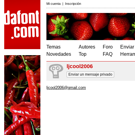
Mi cuenta
|
Inscripción
Temas
Autores
Foro
Enviar
Novedades
Top
FAQ
Herram
ljcool2006
Enviar un mensaje privado
ljcool2006@gmail.com