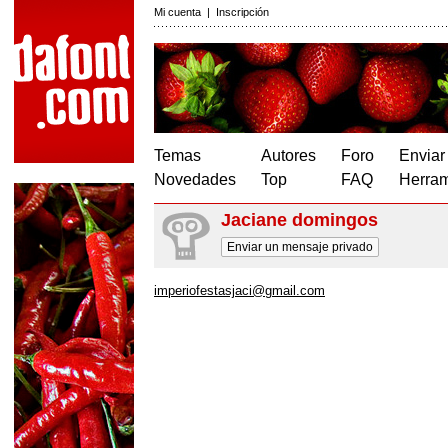
Mi cuenta
|
Inscripción
Temas
Autores
Foro
Enviar
Novedades
Top
FAQ
Herram
Jaciane domingos
Enviar un mensaje privado
imperiofestasjaci@gmail.com