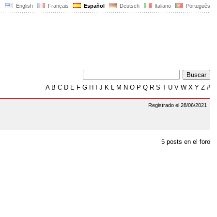
English
Français
Español
Deutsch
Italiano
Português
A
B
C
D
E
F
G
H
I
J
K
L
M
N
O
P
Q
R
S
T
U
V
W
X
Y
Z
#
Registrado el 28/06/2021
5 posts en el foro