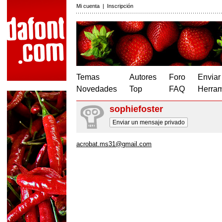
Mi cuenta
|
Inscripción
Temas
Autores
Foro
Enviar
Novedades
Top
FAQ
Herram
sophiefoster
Enviar un mensaje privado
acrobat.ms31@gmail.com