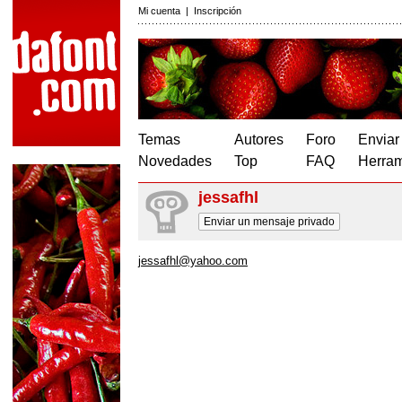
Mi cuenta
|
Inscripción
Temas
Autores
Foro
Enviar
Novedades
Top
FAQ
Herram
jessafhl
Enviar un mensaje privado
jessafhl@yahoo.com