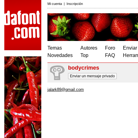
Mi cuenta
|
Inscripción
Temas
Autores
Foro
Enviar
Novedades
Top
FAQ
Herram
bodycrimes
Enviar un mensaje privado
jalark89@gmail.com