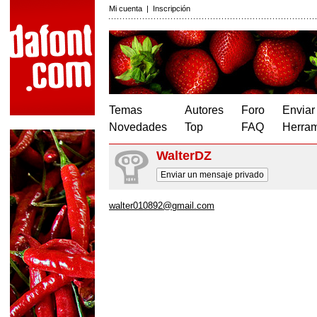
Mi cuenta
|
Inscripción
Temas
Autores
Foro
Enviar
Novedades
Top
FAQ
Herram
WalterDZ
Enviar un mensaje privado
walter010892@gmail.com