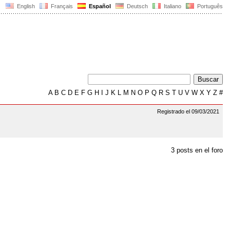
English
Français
Español
Deutsch
Italiano
Português
A
B
C
D
E
F
G
H
I
J
K
L
M
N
O
P
Q
R
S
T
U
V
W
X
Y
Z
#
Registrado el 09/03/2021
3 posts en el foro