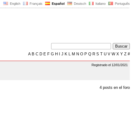
English
Français
Español
Deutsch
Italiano
Português
A
B
C
D
E
F
G
H
I
J
K
L
M
N
O
P
Q
R
S
T
U
V
W
X
Y
Z
#
Registrado el 12/01/2021
4 posts en el foro