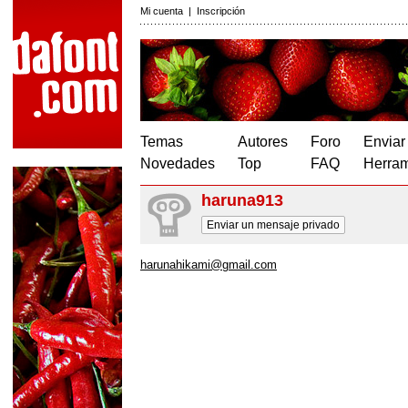
Mi cuenta
|
Inscripción
Temas
Autores
Foro
Enviar
Novedades
Top
FAQ
Herram
haruna913
Enviar un mensaje privado
harunahikami@gmail.com