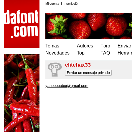
Mi cuenta
|
Inscripción
Temas
Autores
Foro
Enviar
Novedades
Top
FAQ
Herram
elitehax33
Enviar un mensaje privado
yahoooooboi@gmail.com