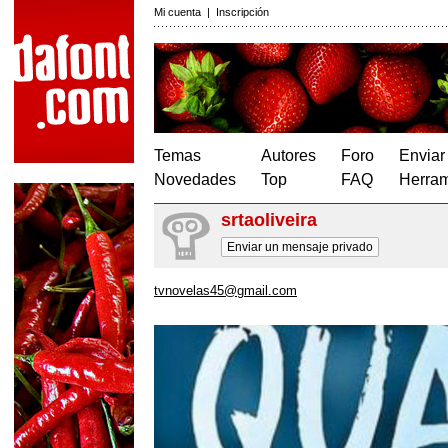
Mi cuenta
|
Inscripción
Temas
Autores
Foro
Enviar
Novedades
Top
FAQ
Herram
srtaoliveira
Enviar un mensaje privado
tvnovelas45@gmail.com