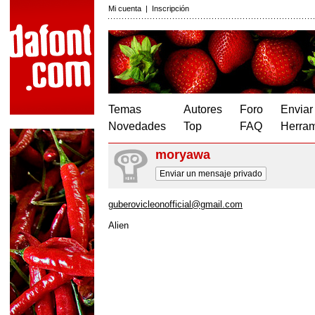
Mi cuenta
|
Inscripción
Temas
Autores
Foro
Enviar
Novedades
Top
FAQ
Herram
moryawa
Enviar un mensaje privado
guberovicleonofficial@gmail.com
Alien