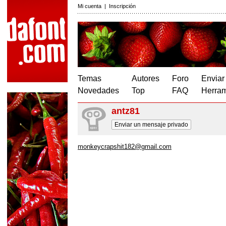
Mi cuenta
|
Inscripción
Temas
Autores
Foro
Enviar
Novedades
Top
FAQ
Herram
antz81
Enviar un mensaje privado
monkeycrapshit182@gmail.com