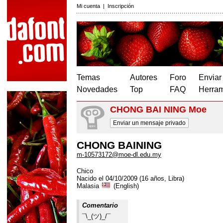
Mi cuenta
|
Inscripción
Temas
Autores
Foro
Enviar
Novedades
Top
FAQ
Herram
CHONG BAI NING Moe
Enviar un mensaje privado
CHONG BAINING
m-10573172@moe-dl.edu.my
Chico
Nacido el 04/10/2009 (16 años, Libra)
Malasia
(English)
Comentario
¯⁠\⁠_⁠(⁠ツ⁠)⁠_⁠/⁠¯