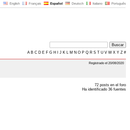
English
Français
Español
Deutsch
Italiano
Português
A
B
C
D
E
F
G
H
I
J
K
L
M
N
O
P
Q
R
S
T
U
V
W
X
Y
Z
#
Registrado el 20/08/2020
72 posts en el foro
Ha identificado 36 fuentes