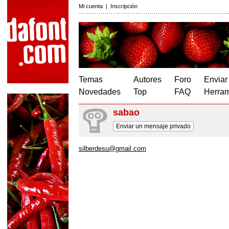
Mi cuenta
|
Inscripción
Temas
Autores
Foro
Enviar
Novedades
Top
FAQ
Herram
sabao
Enviar un mensaje privado
silberdesu@gmail.com