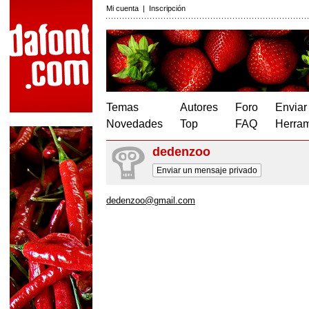
Mi cuenta
|
Inscripción
Temas
Autores
Foro
Enviar
Novedades
Top
FAQ
Herram
dedenzoo
Enviar un mensaje privado
dedenzoo@gmail.com