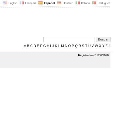
English
Français
Español
Deutsch
Italiano
Português
A
B
C
D
E
F
G
H
I
J
K
L
M
N
O
P
Q
R
S
T
U
V
W
X
Y
Z
#
Registrado el 11/06/2020