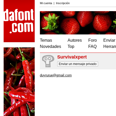
Mi cuenta
|
Inscripción
Temas
Autores
Foro
Enviar
Novedades
Top
FAQ
Herram
Survivalxpert
Enviar un mensaje privado
duyrurue@gmail.com