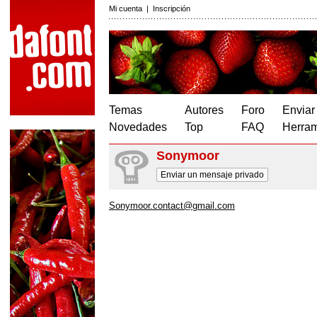
Mi cuenta
|
Inscripción
Temas
Autores
Foro
Enviar
Novedades
Top
FAQ
Herram
Sonymoor
Enviar un mensaje privado
Sonymoor.contact@gmail.com