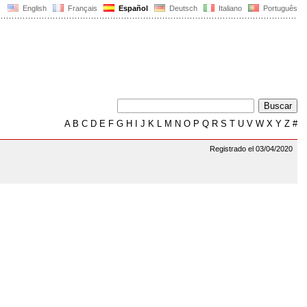
English
Français
Español
Deutsch
Italiano
Português
A
B
C
D
E
F
G
H
I
J
K
L
M
N
O
P
Q
R
S
T
U
V
W
X
Y
Z
#
Registrado el 03/04/2020