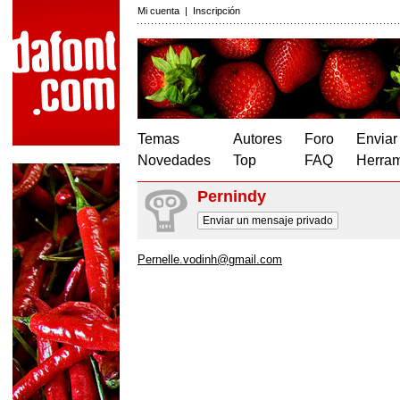
Mi cuenta
|
Inscripción
Temas
Autores
Foro
Enviar
Novedades
Top
FAQ
Herram
Pernindy
Enviar un mensaje privado
Pernelle.vodinh@gmail.com