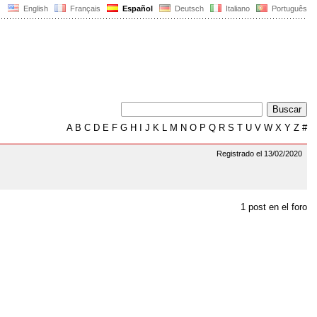
English
Français
Español
Deutsch
Italiano
Português
A
B
C
D
E
F
G
H
I
J
K
L
M
N
O
P
Q
R
S
T
U
V
W
X
Y
Z
#
Registrado el 13/02/2020
1 post en el foro