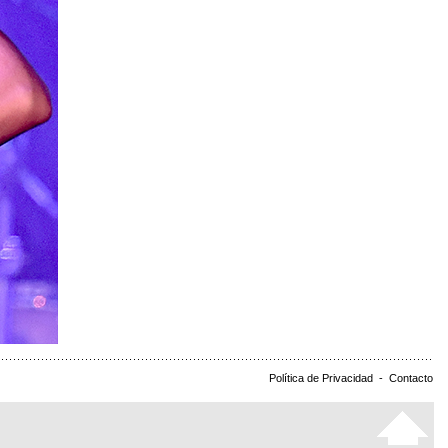
Política de Privacidad
-
Contacto