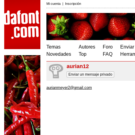
Mi cuenta
|
Inscripción
Temas
Autores
Foro
Enviar
Novedades
Top
FAQ
Herram
aurian12
Enviar un mensaje privado
aurianmeyer2@gmail.com