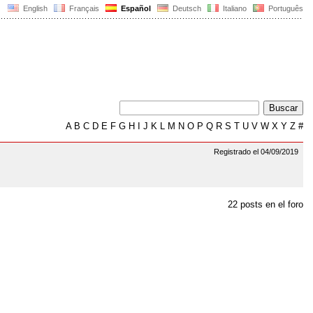
English
Français
Español
Deutsch
Italiano
Português
A
B
C
D
E
F
G
H
I
J
K
L
M
N
O
P
Q
R
S
T
U
V
W
X
Y
Z
#
Registrado el 04/09/2019
22 posts en el foro