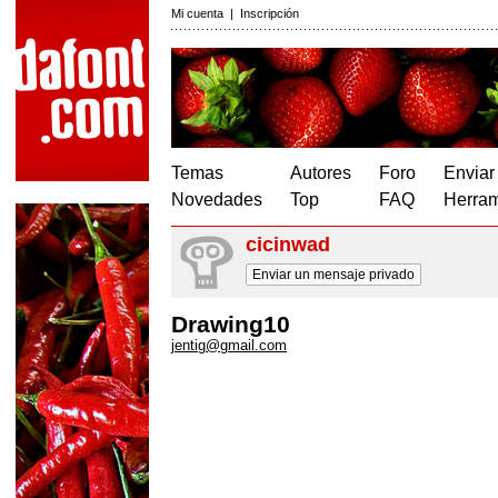
Mi cuenta
|
Inscripción
Temas
Autores
Foro
Enviar
Novedades
Top
FAQ
Herram
cicinwad
Enviar un mensaje privado
Drawing10
jentig@gmail.com