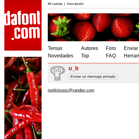
Mi cuenta
|
Inscripción
Temas
Autores
Foro
Enviar
Novedades
Top
FAQ
Herram
u_b
Enviar un mensaje privado
norikimusic@yandex.com