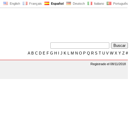
English
Français
Español
Deutsch
Italiano
Português
A
B
C
D
E
F
G
H
I
J
K
L
M
N
O
P
Q
R
S
T
U
V
W
X
Y
Z
#
Registrado el 08/11/2018