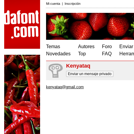
Mi cuenta
|
Inscripción
Temas
Autores
Foro
Enviar
Novedades
Top
FAQ
Herram
Kenyataq
Enviar un mensaje privado
kenyataq@gmail.com