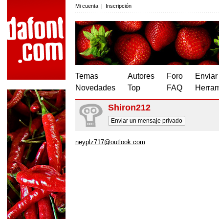
Mi cuenta
|
Inscripción
Temas
Autores
Foro
Enviar
Novedades
Top
FAQ
Herram
Shiron212
Enviar un mensaje privado
neyplz717@outlook.com