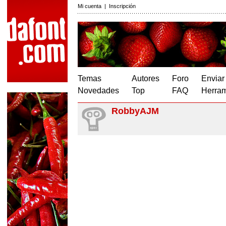
Mi cuenta
|
Inscripción
Temas
Autores
Foro
Enviar
Novedades
Top
FAQ
Herram
RobbyAJM