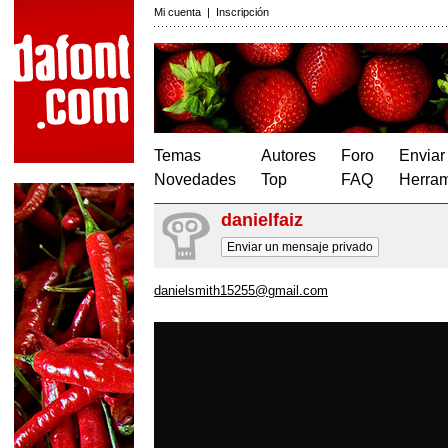
Mi cuenta
|
Inscripción
Temas
Autores
Foro
Enviar
Novedades
Top
FAQ
Herram
danielfaiz
Enviar un mensaje privado
danielsmith15255@gmail.com